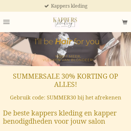
Bleach proof kleding
Ga
direct
naar
de
hoofdinhoud
SUMMERSALE 30% KORTING OP
ALLES!
Gebruik code: SUMMER30 bij het afrekenen
De beste kappers kleding en kapper
benodigdheden voor jouw salon