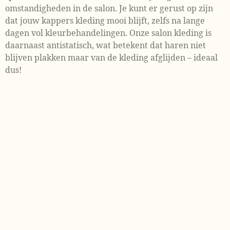
omstandigheden in de salon. Je kunt er gerust op zijn
dat jouw kappers kleding mooi blijft, zelfs na lange
dagen vol kleurbehandelingen. Onze salon kleding is
daarnaast antistatisch, wat betekent dat haren niet
blijven plakken maar van de kleding afglijden – ideaal
dus!
Onze kleding is natuurlijk speciaal ontworpen voor
kappers, maar eigenlijk geschikt voor iedereen die
regelmatig in aanraking komt met agressieve stoffen
zoals bleek. Denk aan schoonmakers, horecapersoneel
of schoonheidsspecialisten – iedereen die werkkleding
nodig heeft die lang meegaat en tegen een stootje kan.
Onze kleding biedt bescherming én ziet er leuk uit, of je
nu met haarproducten of schoonmaakmiddelen werkt.
Van luxe salon kleding tot broeken,
tops, jurkjes en haar folie