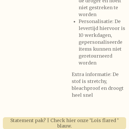
de droger en hoeft
niet gestreken te
worden
Personalisatie:
De
levertijd hiervoor is
10 werkdagen,
gepersonaliseerde
items kunnen niet
geretourneerd
worden
Extra informatie:
De
stof is stretchy,
bleachproof en droogt
heel snel
Statement pak? | Check hier onze ‘Lois flared ’
blauw.