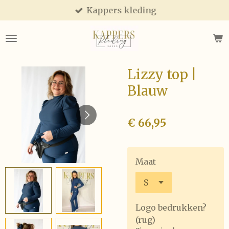
Kappers kleding
Ga
direct
naar
de
hoofdinhoud
Lizzy top |
Blauw
€ 66,95
Maat
Logo bedrukken?
(rug)